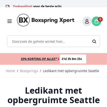
Ga naar de inhoud
100 Dagen
Rechtstreeks
thuis proefslapen*
professionals
Topkwaliteit
nummer 1
voor de beste prijs
0
Zoek
25% KORTING OP ALLES*
21d 3h 8m 24s
Home
/
Boxsprings
/
Ledikant met opbergruimte Seattle
Ledikant met
opbergruimte Seattle