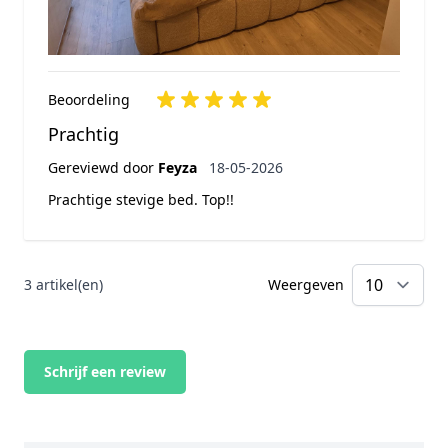
Beoordeling
Prachtig
18 mei 2026
Gereviewd door
Feyza
18-05-2026
Prachtige stevige bed. Top!!
3 artikel(en)
Weergeven
per
Schrijf een review