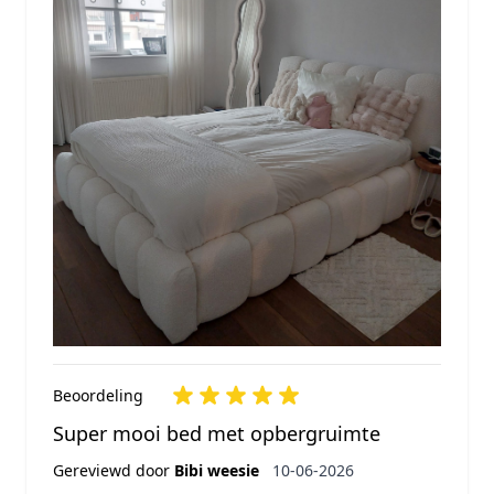
Beoordeling
Super mooi bed met opbergruimte
10 juni 2026
Gereviewd door
Bibi weesie
10-06-2026