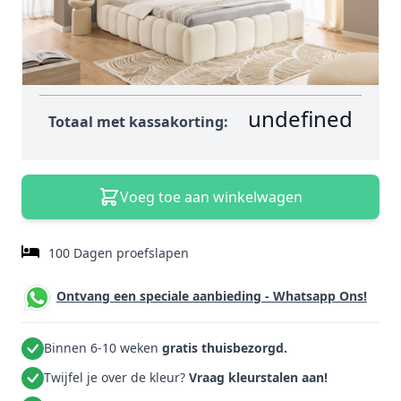
Prijs + gekozen opties:
€ 0,00
Extra kassakorting
(25%)
:
€ - 0,00
undefined
Totaal met kassakorting:
Voeg toe aan winkelwagen
100 Dagen proefslapen
Ontvang een speciale aanbieding - Whatsapp Ons!
Binnen 6-10 weken
gratis thuisbezorgd.
Twijfel je over de kleur?
Vraag kleurstalen aan!