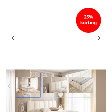
25%
korting
(3)