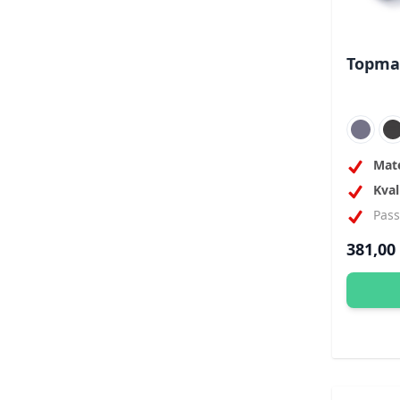
Topmad
Mate
Kval
Pas
381,00 