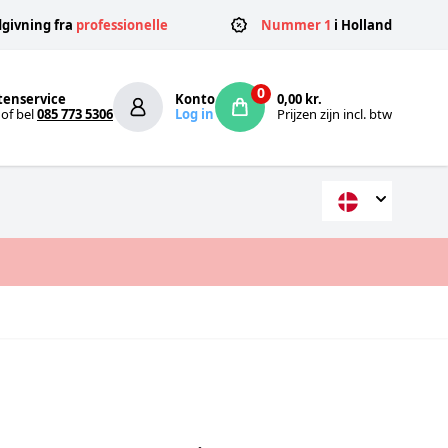
givning fra
professionelle
Nummer 1
i Holland
0
tenservice
Konto
0,00 kr.
of bel
085 773 5306
Log in
Prijzen zijn incl. btw