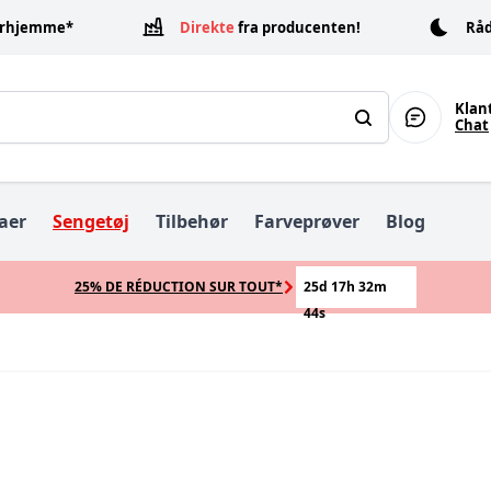
erhjemme*
Direkte
fra producenten!
Råd
Search
Klan
Chat
aer
Sengetøj
Tilbehør
Farveprøver
Blog
25% DE RÉDUCTION SUR TOUT*
25d 17h 32m
43s