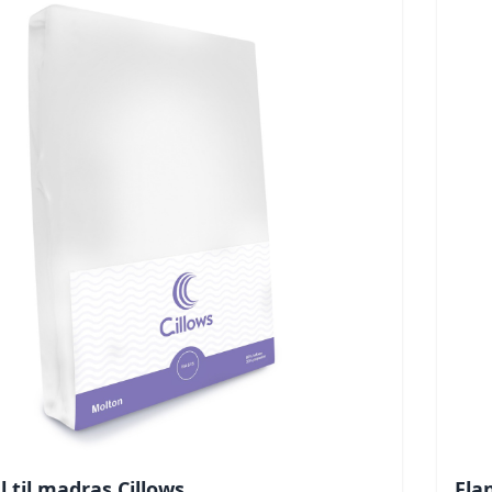
l til madras Cillows
Flan