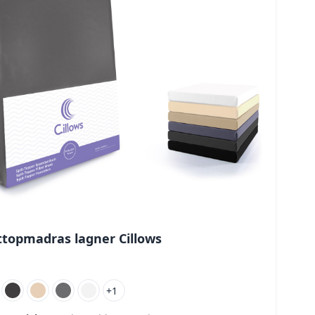
ttopmadras lagner Cillows
+1