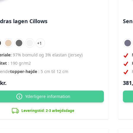
ras lagen Cillows
Sen
+1
riale:
97% bomuld og 3% elastan (Jersey)
itet
: 190 gr/m2
sende
topper-højde
: 5 cm til 12 cm
kr.
381,
Yderligere information
Leveringstid: 2-3 arbejdsdage