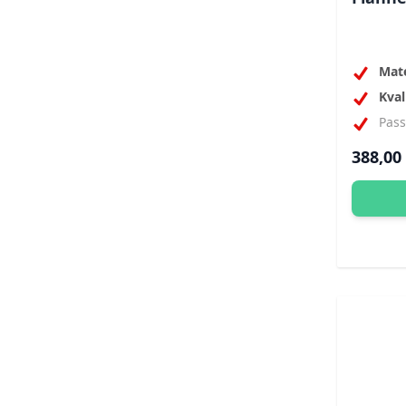
Mate
Kval
Pas
388,00 