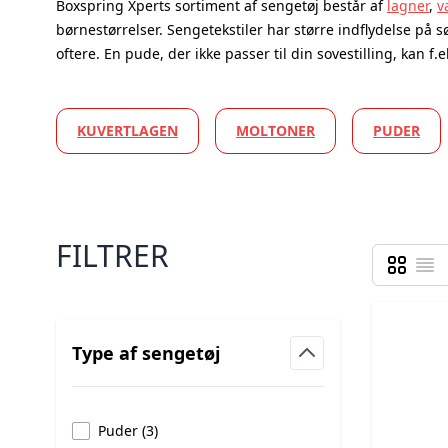
Boxspring Xperts sortiment af sengetøj består af
lagner
,
v
børnestørrelser. Sengetekstiler har større indflydelse på s
oftere. En pude, der ikke passer til din sovestilling, kan f.
KUVERTLAGEN
MOLTONER
PUDER
FILTRER
Gitter
Liste
Vis som
Skip to product list
Type af sengetøj
filter
products available
Puder
(
3
)