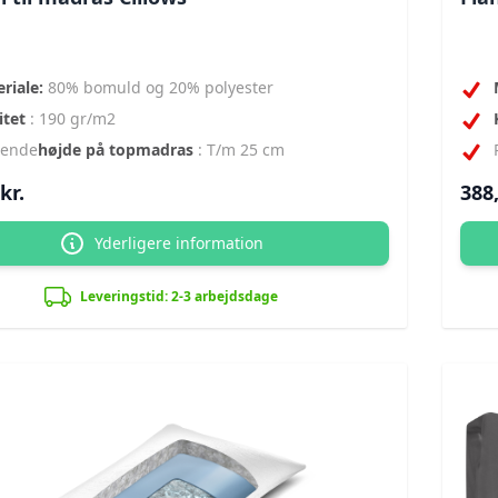
riale:
80% bomuld og 20% polyester
itet
: 190 gr/m2
sende
højde på topmadras
: T/m 25 cm
kr.
388,
Yderligere information
Leveringstid: 2-3 arbejdsdage