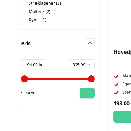
products available
Stræklagener
(
3
)
products available
Moltons
(
2
)
products available
Dyner
(
1
)
Pris
filter
Hovedp
Minimum value
Maximum value
194,00 kr.
895,99 kr.
Mate
Ege
Stør
9 varer
OK
198,00 