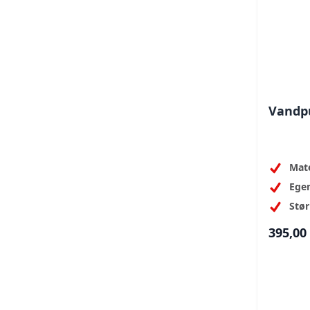
Vandpu
Mate
Ege
Stør
395,00 