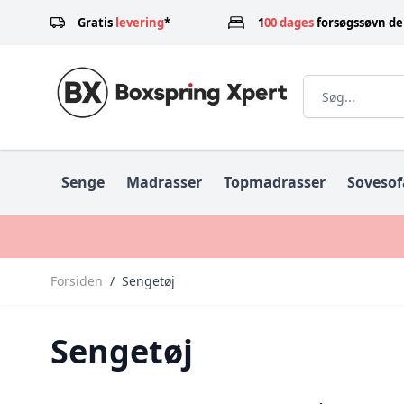
Skip to Content
Gratis
levering
*
1
00 dages
forsøgssøvn d
Senge
Madrasser
Topmadrasser
Sovesof
Forsiden
/
Sengetøj
Sengetøj