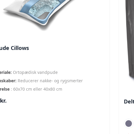
de Cillows
riale:
Ortopædisk vandpude
nskaber:
Reducerer nakke- og rygsmerter
relse
: 60x70 cm eller 40x80 cm
kr.
Del