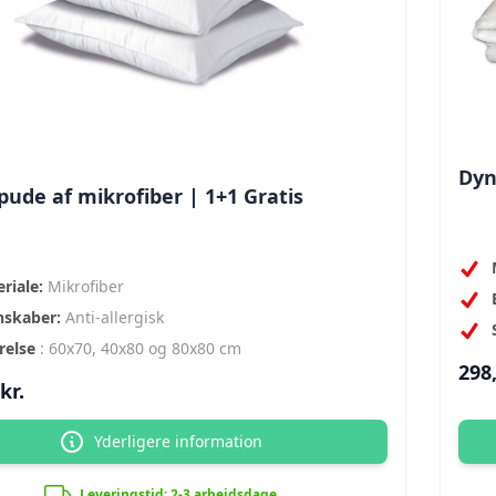
Dyn
ude af mikrofiber | 1+1 Gratis
riale:
Mikrofiber
nskaber:
Anti-allergisk
relse
: 60x70, 40x80 og 80x80 cm
298,
kr.
Yderligere information
Leveringstid: 2-3 arbejdsdage