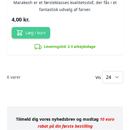
Marakesh er et førsteklasses kvalitetsstof, der fås i et
fantastisk udvalg af farver.
4,00 kr.
Læg i kurv
Leveringstid: 2-3 arbejdsdage
6
varer
Vis
pr
Tilmeld dig vores nyhedsbrev og modtag
10 euro
rabat på din første bestilling