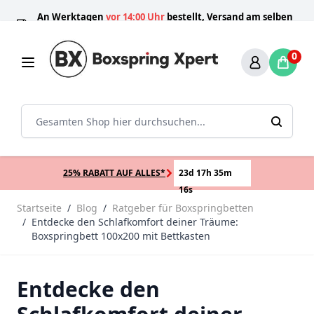
Zum Inhalt springen
An Werktagen
vor 14:00 Uhr
bestellt, Versand am selben
100 Tage
Direkt
Schlafprofis
Nummer 1
Tag!*
0
Sear
25% RABATT AUF ALLES*
23d 17h 35m
16s
Startseite
/
Blog
/
Ratgeber für Boxspringbetten
/
Entdecke den Schlafkomfort deiner Träume:
Boxspringbett 100x200 mit Bettkasten
Entdecke den