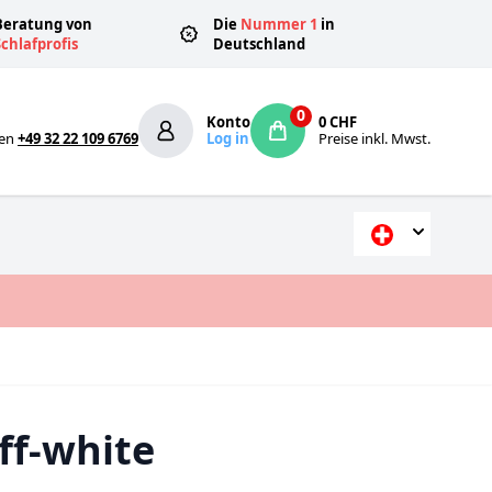
Beratung von
Die
Nummer 1
in
Schlafprofis
Deutschland
0
Konto
0 CHF
fen
+49 32 22 109 6769
Log in
Preise inkl. Mwst.
ff-white