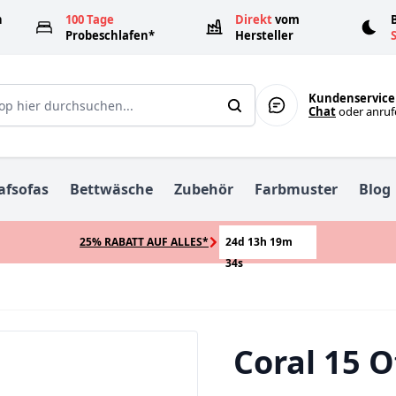
n
100 Tage
Direkt
vom
Probeschlafen*
Hersteller
Search
Kundenservice
Chat
oder anru
afsofas
Bettwäsche
Zubehör
Farbmuster
Blog
25% RABATT AUF ALLES*
24d 13h 19m
33s
Coral 15 O