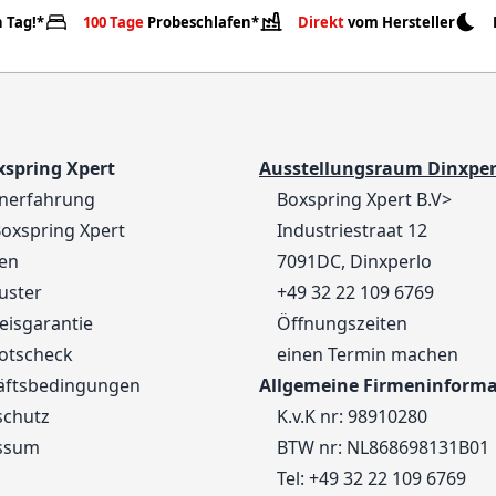
 Tag!*
100 Tage
Probeschlafen*
Direkt
vom Hersteller
xspring Xpert
Ausstellungsraum Dinxper
nerfahrung
Boxspring Xpert B.V>
oxspring Xpert
Industriestraat 12
en
7091DC, Dinxperlo
uster
+49 32 22 109 6769
eisgarantie
Öffnungszeiten
otscheck
einen Termin machen
äftsbedingungen
Allgemeine Firmeninform
schutz
K.v.K nr: 98910280
ssum
BTW nr: NL868698131B01
Tel:
+49 32 22 109 6769