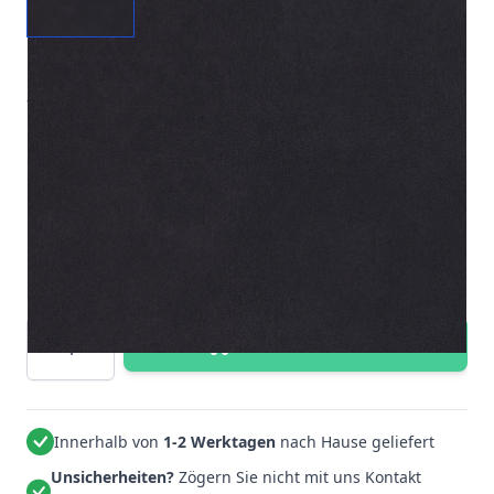
Die Preston Stoffe bieten wir Ihnen in einer breiten Palette
an wunderschönen Farbtönen an.
Preis + ausgewählte Optionen:
0,50 €
0,50 €
Gesamtpreis mit Rabatt:
Menge
In den Warenkorb
Innerhalb von
1-2 Werktagen
nach Hause geliefert
Unsicherheiten?
Zögern Sie nicht mit uns Kontakt