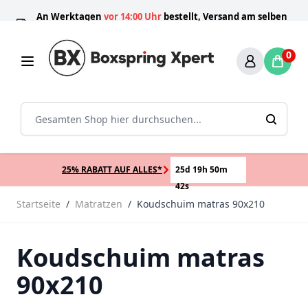
Zum Inhalt springen
An Werktagen
vor 14:00 Uhr
bestellt, Versand am selben
100 Tage
Direkt
Schlafprofis
Nummer 1
Tag!*
0
Sear
25% RABATT AUF ALLES*
25d 19h 50m
42s
Startseite
/
Matratzen
/
Koudschuim matras 90x210
Koudschuim matras
90x210