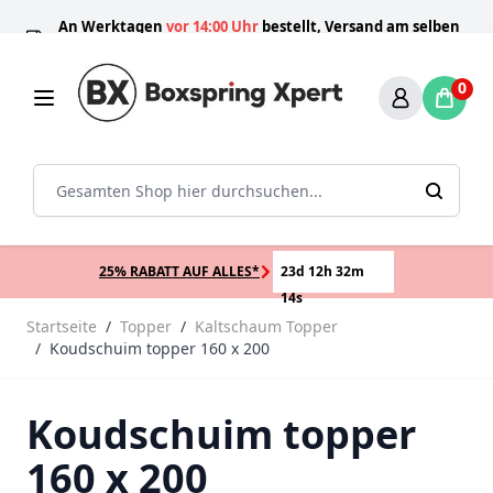
Zum Inhalt springen
An Werktagen
vor 14:00 Uhr
bestellt, Versand am selben
100 Tage
Direkt
Schlafprofis
Nummer 1
Tag!*
0
Sear
25% RABATT AUF ALLES*
23d 12h 32m
14s
Startseite
/
Topper
/
Kaltschaum Topper
/
Koudschuim topper 160 x 200
Koudschuim topper
160 x 200