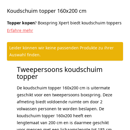
Koudschuim topper 160x200 cm
Topper kopen
? Boxspring Xpert biedt koudschuim toppers
in veel verschillende afmetingen aan. Zo is een
Erfahre mehr
koudschuim topper 160x200 gemakkelijk bij ons te
bestellen! Onze koudschuim toppers 160x200 zijn in
Leider können wir keine passenden Produkte zu ihrer
verschillende modellen verkrijgbaar. We hebben namelijk
Auswahl finden.
topmatrassen die geheel van koudschuim zijn gemaakt,
maar ook toppers die bestaan uit een combinatie van
Tweepersoons koudschuim
koudschuim en een andere schuimsoort. Een koudschuim
topper
topper 160x200 ligt zeer comfortabel en biedt een goede
ondersteuning.
De koudschuim topper 160x200 cm is uitermate
geschikt voor een tweepersoons boxspring. Deze
afmeting biedt voldoende ruimte om door 2
volwassen personen te worden beslapen. De
koudschuim topper 160x200 heeft een
lengtemaat van 200 cm en is daarmee geschikt
voor mensen met een lichaamslengte tot 185 cm.